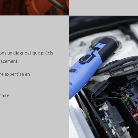
ons un diagnostique précis
icacement.
re expertise en
naire